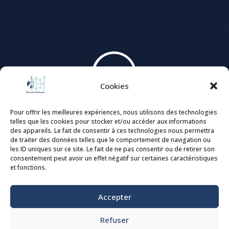
Cookies
Pour offrir les meilleures expériences, nous utilisons des technologies
telles que les cookies pour stocker et/ou accéder aux informations
des appareils. Le fait de consentir à ces technologies nous permettra
de traiter des données telles que le comportement de navigation ou
les ID uniques sur ce site. Le fait de ne pas consentir ou de retirer son
consentement peut avoir un effet négatif sur certaines caractéristiques
et fonctions.
©2023. Amicale des retraités Stellantis Mulhouse
Accepter
Création du site :
Florian Weigel
Mentions légales
Refuser
Politique de confidentialité