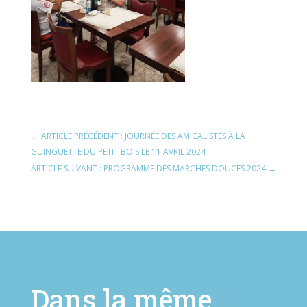
←
ARTICLE PRÉCÉDENT : JOURNÉE DES AMICALISTES À LA
GUINGUETTE DU PETIT BOIS LE 11 AVRIL 2024
ARTICLE SUIVANT : PROGRAMME DES MARCHES DOUCES 2024
→
Dans la même